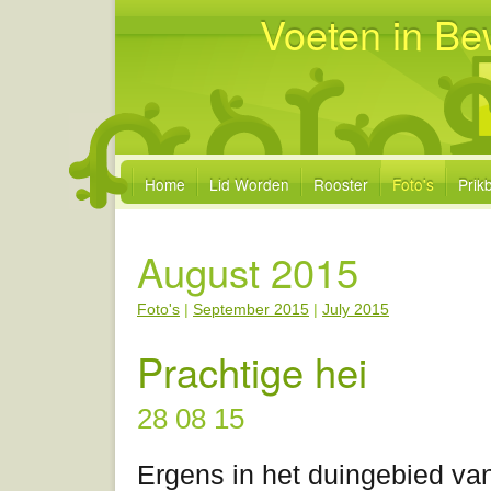
Voeten in Be
Home
Lid Worden
Rooster
Foto's
Prik
August 2015
Foto's
|
September 2015
|
July 2015
Prachtige hei
28 08 15
Ergens in het duingebied va